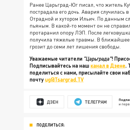
Ранее Царьград-Юг писал, что житель Куб
пострадала его дочь. Авария случилась 
Отрадной и хутором Ильич. По данным сл
пьяным. В какой-то момент он не справил
протаранил опору ЛЭП. После легковушка
получила тяжелые травмы. В ближайшее 
грозит до семи лет лишения свободы.
Уважаемые читатели
"Царьграда"
! Присо
Подписывайтесь на наш
канал в Дзене
.
поделиться с нами, присылайте свои на
почту
ug@Tsargrad.TV
Подпи
ДЗЕН
ТЕЛЕГРАМ
и перв
ПОДЕЛИТЬСЯ: