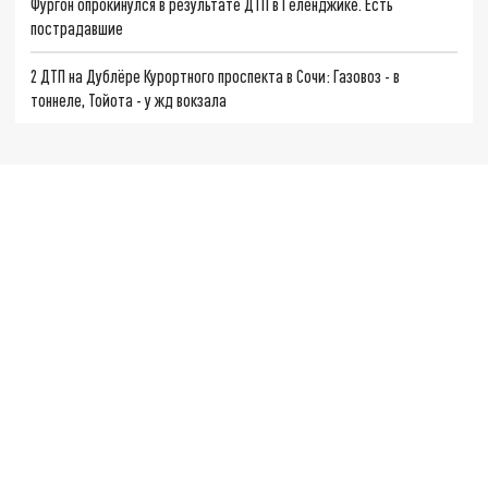
Фургон опрокинулся в результате ДТП в Геленджике. Есть
пострадавшие
2 ДТП на Дублёре Курортного проспекта в Сочи: Газовоз - в
тоннеле, Тойота - у жд вокзала