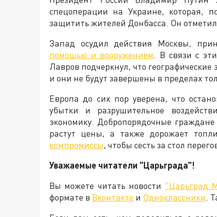
спецоперации на Украине, которая, п
защитить жителей Донбасса. Он отметил, 
Запад осудил действия Москвы, пр
помощью и вооружением
. В связи с э
Лавров подчеркнул, что географические
и они не будут завершены в пределах то
Европа до сих пор уверена, что остан
убытки и разрушительное воздейств
экономику. Добропорядочные граждане
растут цены, а также дорожает топли
компромиссы
, чтобы сесть за стол пере
Уважаемые читатели "Царьграда"!
Вы можете читать новости
"Царьград 
формате в
Вконтакте
и
Одноклассники
. 