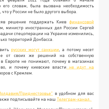
о его словам, была вызвана необходимость
что у России не было другого выбора.
иняв решение поддержать Киев
финансовой
тим, министр иностранных дел России Сергей
 задачи спецоперации на Украине изменились,
лько территорий Донбасса.
овить
русских могут санкции
, а потому несет
ие от своих же решений на собственную
 в Европе не понимают, почему в магазинах
во, и почему киевские власти
не идут на
говоров с Кремлем.
Молдавия/Приднестровье"
в удобном для вас
Также подписывайте на наш
Телеграм-канал.