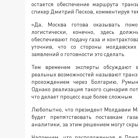
остается обеспечение маршрута тран
спикер Дмитрий Песков, комментируя тем
«Да, Москва готова оказывать помо
логистически, конечно, здесь долж
обеспечивают подачу газа и контрактов
уточнив, что со стороны молдавских
заявлений о готовности это сделать.
Тем временем эксперты обсуждают 
реальных возможностей называют транзи
прохождением через Болгарию, Румы
Однако реализация такого сценария потр
что делает процесс еще более сложным.
Любопытно, что президент Молдавии М
будет препятствовать поставкам газ
аналитики, за этим решением могут скр
Напомним, что расположенная в Прид