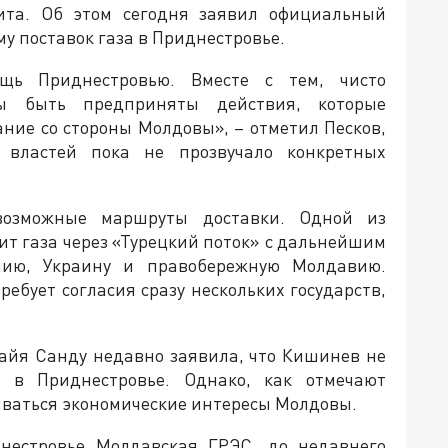
зита. Об этом сегодня заявил официальный
у поставок газа в Приднестровье.
щь Приднестровью. Вместе с тем, чисто
ны быть предприняты действия, которые
ание со стороны Молдовы», – отметил Песков,
 властей пока не прозвучало конкретных
возможные маршруты доставки. Одной из
т газа через «Турецкий поток» с дальнейшим
нию, Украину и правобережную Молдавию.
ебует согласия сразу нескольких государств,
айя Санду недавно заявила, что Кишинев не
а в Приднестровье. Однако, как отмечают
ываться экономические интересы Молдовы.
нестровье Молдавская ГРЭС, до недавнего