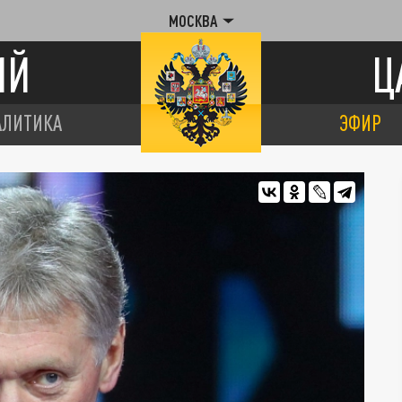
МОСКВА
ИЙ
Ц
АЛИТИКА
ЭФИР