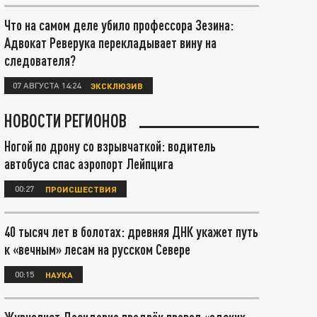
Что на самом деле убило профессора Зезина:
Адвокат Реверука перекладывает вину на
следователя?
07 АВГУСТА 14:24
ЭКСКЛЮЗИВ
НОВОСТИ РЕГИОНОВ
Ногой по дрону со взрывчаткой: водитель
автобуса спас аэропорт Лейпцига
00:27
ПРОИСШЕСТВИЯ
40 тысяч лет в болотах: древняя ДНК укажет путь
к «вечным» лесам на русском Севере
00:15
НАУКА