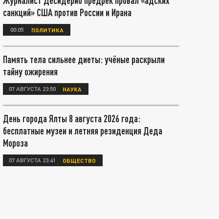
Журналист Десидерио предрёк провал «адских
санкций» США против России и Ирана
00:05
ПОЛИТИКА
Память тела сильнее диеты: учёные раскрыли
тайну ожирения
07 АВГУСТА 23:50
НАУКА
День города Ялты 8 августа 2026 года:
бесплатные музеи и летняя резиденция Деда
Мороза
07 АВГУСТА 23:41
ОБЩЕСТВО