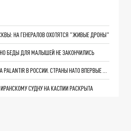
ОСКВЫ: НА ГЕНЕРАЛОВ ОХОТЯТСЯ "ЖИВЫЕ ДРОНЫ"
. НО БЕДЫ ДЛЯ МАЛЫШЕЙ НЕ ЗАКОНЧИЛИСЬ
"ОЧЕНЬ ПЛОХИЕ НОВОСТИ": БОЛЬШАЯ ОШИБКА PALANTIR В РОССИИ. СТРАНЫ НАТО ВПЕРВЫЕ ЗА СВО ОСТАНОВИЛИ ПОСТАВКИ ОРУЖИЯ. ВСУ ТЕРЯЮТ ПРИГРАНИЧЬЕ?
О ИРАНСКОМУ СУДНУ НА КАСПИИ РАСКРЫТА