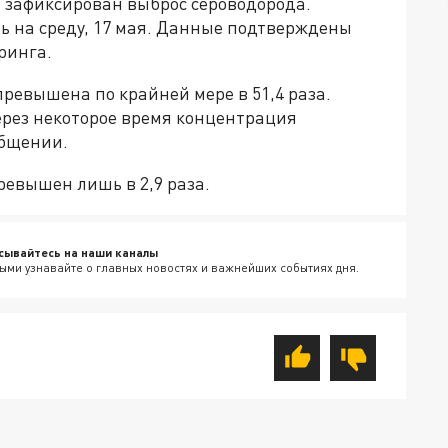
я зафиксирован выброс сероводорода.
ь на среду, 17 мая. Данные подтверждены
ринга.
превышена по крайней мере в 51,4 раза.
ерез некоторое время концентрация
общении.
ревышен лишь в 2,9 раза.
сывайтесь на наши каналы
ыми узнавайте о главных новостях и важнейших событиях дня.