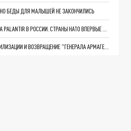
. НО БЕДЫ ДЛЯ МАЛЫШЕЙ НЕ ЗАКОНЧИЛИСЬ
"ОЧЕНЬ ПЛОХИЕ НОВОСТИ": БОЛЬШАЯ ОШИБКА PALANTIR В РОССИИ. СТРАНЫ НАТО ВПЕРВЫЕ ЗА СВО ОСТАНОВИЛИ ПОСТАВКИ ОРУЖИЯ. ВСУ ТЕРЯЮТ ПРИГРАНИЧЬЕ?
ТРИ ГЛАВНЫХ ИНСАЙДА ОБ СВО. ОТМЕНА МОБИЛИЗАЦИИ И ВОЗВРАЩЕНИЕ "ГЕНЕРАЛА АРМАГЕДДОНА"? ОТЛИЧНЫЕ НОВОСТИ, КОТОРЫЕ ЖДАЛИ ВСЕ