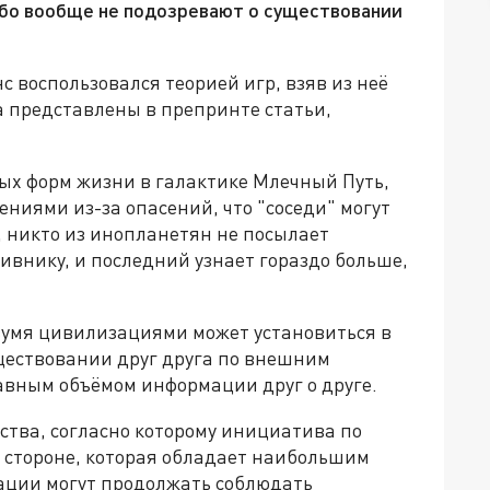
бо вообще не подозревают о существовании
 воспользовался теорией игр, взяв из неё
 представлены в препринте статьи,
ных форм жизни в галактике Млечный Путь,
ениями из-за опасений, что "соседи" могут
 никто из инопланетян не посылает
тивнику, и последний узнает гораздо больше,
двумя цивилизациями может установиться в
существовании друг друга по внешним
авным объёмом информации друг о друге.
ства, согласно которому инициатива по
й стороне, которая обладает наибольшим
ации могут продолжать соблюдать