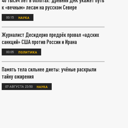
40 тысяч лет в болотах: древняя ДНК укажет путь
к «вечным» лесам на русском Севере
00:15
НАУКА
Журналист Десидерио предрёк провал «адских
санкций» США против России и Ирана
00:05
ПОЛИТИКА
Память тела сильнее диеты: учёные раскрыли
тайну ожирения
07 АВГУСТА 23:50
НАУКА