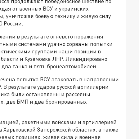
асса продолжают победоносное шествие по
ждая от военных ВСУ и украинских
, уничтожая боевую технику и живую силу
О России.
лении в результате огневого поражения
ётными системами удачно сорваны попытки
актическими группами наши позиции в
области и Кузёмовка ЛНР. Ликвидировано
 два танка и пять бронеавтомобилей.
ечена попытка ВСУ атаковать в направлении
 В результате ударов русской артиллерии
ка были остановлены и рассеяны.
х, две БМП и два бронированных
виацией, ракетными войсками и артиллерией
 Харьковской Запорожской областях, а также
невых позициях, живая сила и военная