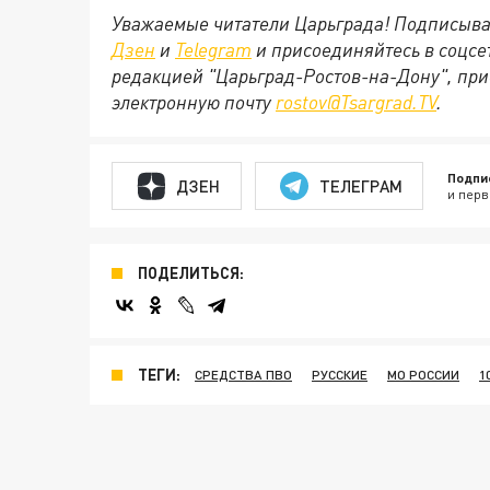
Уважаемые читатели Царьграда! Подписыва
Дзен
и
Telegram
и присоединяйтесь в соцс
редакцией "Царьград-Ростов-на-Дону", при
электронную почту
rostov@Tsargrad.ТV
.
Подпи
ДЗЕН
ТЕЛЕГРАМ
и перв
ПОДЕЛИТЬСЯ:
ТЕГИ:
СРЕДСТВА ПВО
РУССКИЕ
МО РОССИИ
1