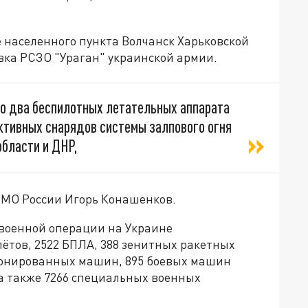
 населенного пункта Волчанск Харьковской
вка РСЗО "Ураган" украинской армии.
то два беспилотных летательных аппарата
активных снарядов системы залпового огня
области и ДНР,
МО России Игорь Конашенков.
 военной операции на Украине
лётов, 2522 БПЛА, 388 зенитных ракетных
бронированных машин, 895 боевых машин
 а также 7266 специальных военных