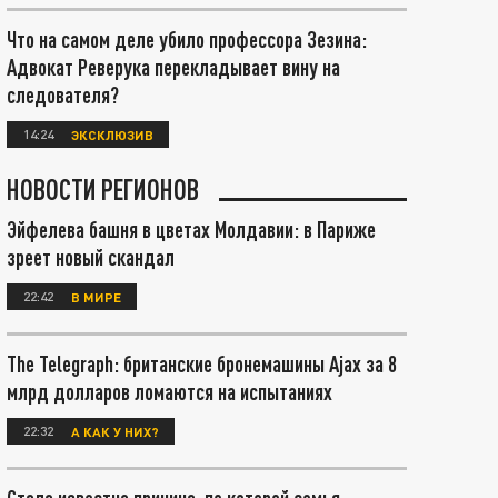
Что на самом деле убило профессора Зезина:
Адвокат Реверука перекладывает вину на
следователя?
14:24
ЭКСКЛЮЗИВ
НОВОСТИ РЕГИОНОВ
Эйфелева башня в цветах Молдавии: в Париже
зреет новый скандал
22:42
В МИРЕ
The Telegraph: британские бронемашины Ajax за 8
млрд долларов ломаются на испытаниях
22:32
А КАК У НИХ?