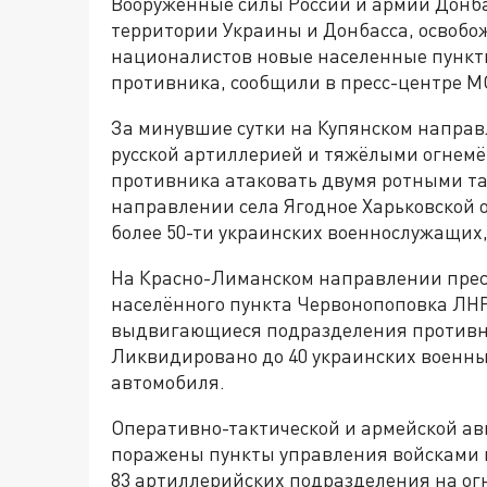
Вооруженные силы России и армии Донб
территории Украины и Донбасса, освобо
националистов новые населенные пункты
противника, сообщили в пресс-центре М
За минувшие сутки на Купянском направ
русской артиллерией и тяжёлыми огнем
противника атаковать двумя ротными т
направлении села Ягодное Харьковской 
более 50-ти украинских военнослужащих,
На Красно-Лиманском направлении прес
населённого пункта Червонопоповка ЛНР.
выдвигающиеся подразделения противни
Ликвидировано до 40 украинских военны
автомобиля.
Оперативно-тактической и армейской а
поражены пункты управления войсками в
83 артиллерийских подразделения на ог