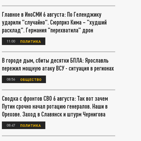
Главное в ИноСМИ 6 августа: По Геленджику
ударили "случайно". Сюрприз Кима – "худший
расклад". Германия "перехватила" дрон
11:00
ПОЛИТИКА
В городе дым, сбиты десятки БПЛА: Ярославль
пережил мощную атаку ВСУ - ситуация в регионах
08:56
ОБЩЕСТВО
Сводка с фронтов СВО 6 августа: Так вот зачем
Путин срочно начал ротацию генералов. Наши в
Орехове. Заход в Славянск и штурм Чернигова
08:47
ПОЛИТИКА