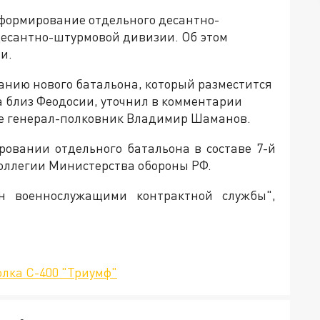
 формирование отдельного десантно-
десантно-штурмовой дивизии. Об этом
и.
нию нового батальона, который разместится
а близ Феодосии, уточнил в комментарии
не генерал-полковник Владимир Шаманов.
овании отдельного батальона в составе 7-й
оллегии Министерства обороны РФ.
н военнослужащими контрактной службы",
олка С-400 "Триумф"