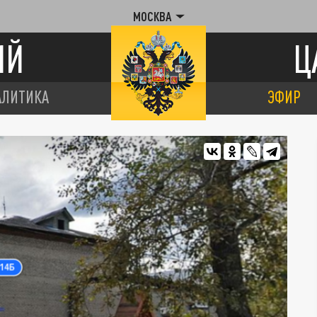
МОСКВА
ИЙ
Ц
АЛИТИКА
ЭФИР