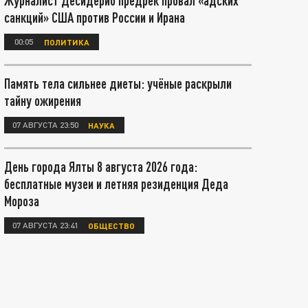
Журналист Десидерио предрёк провал «адских
санкций» США против России и Ирана
00:05
ПОЛИТИКА
Память тела сильнее диеты: учёные раскрыли
тайну ожирения
07 АВГУСТА 23:50
НАУКА
День города Ялты 8 августа 2026 года:
бесплатные музеи и летняя резиденция Деда
Мороза
07 АВГУСТА 23:41
ОБЩЕСТВО