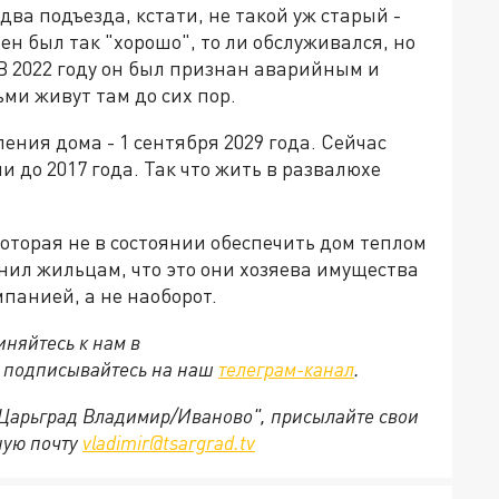
два подъезда, кстати, не такой уж старый -
оен был так "хорошо", то ли обслуживался, но
 В 2022 году он был признан аварийным и
ми живут там до сих пор.
ения дома - 1 сентября 2029 года. Сейчас
до 2017 года. Так что жить в развалюхе
торая не в состоянии обеспечить дом теплом
нил жильцам, что это они хозяева имущества
анией, а не наоборот.
няйтесь к нам в
е подписывайтесь на наш
телеграм-канал
.
 "Царьград Владимир/Иваново", присылайте свои
ную почту
vladimir@tsargrad.tv