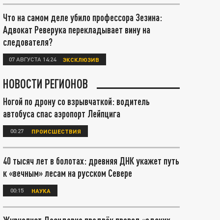
Что на самом деле убило профессора Зезина:
Адвокат Реверука перекладывает вину на
следователя?
07 АВГУСТА 14:24
ЭКСКЛЮЗИВ
НОВОСТИ РЕГИОНОВ
Ногой по дрону со взрывчаткой: водитель
автобуса спас аэропорт Лейпцига
00:27
ПРОИСШЕСТВИЯ
40 тысяч лет в болотах: древняя ДНК укажет путь
к «вечным» лесам на русском Севере
00:15
НАУКА