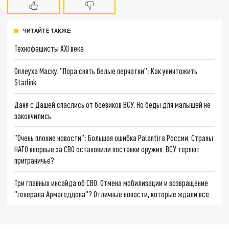
ЧИТАЙТЕ ТАКЖЕ:
Технофашисты XXI века
Оплеуха Маску. "Пора снять белые перчатки": Как уничтожить
Starlink
Даня с Дашей спаслись от боевиков ВСУ. Но беды для малышей не
закончились
"Очень плохие новости": Большая ошибка Palantir в России. Страны
НАТО впервые за СВО остановили поставки оружия. ВСУ теряют
приграничье?
Три главных инсайда об СВО. Отмена мобилизации и возвращение
"генерала Армагеддона"? Отличные новости, которые ждали все