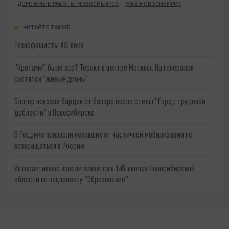
ДОРОЖНЫЕ РАБОТЫ НОВОСИБИРСК
ЖКХ НОВОСИБИРСК
ЧИТАЙТЕ ТАКЖЕ:
Технофашисты XXI века
"Кротами" были все? Теракт в центре Москвы: На генералов
охотятся "живые дроны"
Блогер показал бардак от базара около стелы "Город трудовой
доблести" в Новосибирске
В Госдуме призвали уехавших от частичной мобилизации не
возвращаться в Россию
Интерактивные панели появятся в 145 школах Новосибирской
области по нацпроекту "Образование"