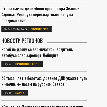
Что на самом деле убило профессора Зезина:
Адвокат Реверука перекладывает вину на
следователя?
07 АВГУСТА 14:24
ЭКСКЛЮЗИВ
НОВОСТИ РЕГИОНОВ
Ногой по дрону со взрывчаткой: водитель
автобуса спас аэропорт Лейпцига
00:27
ПРОИСШЕСТВИЯ
40 тысяч лет в болотах: древняя ДНК укажет путь
к «вечным» лесам на русском Севере
00:15
НАУКА