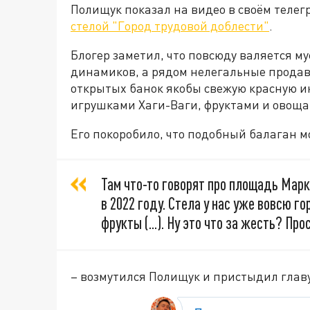
Полищук показал на видео в своём телег
стелой "Город трудовой доблести"
.
Блогер заметил, что повсюду валяется му
динамиков, а рядом нелегальные продав
открытых банок якобы свежую красную икр
игрушками Хаги-Ваги, фруктами и овоща
Его покоробило, что подобный балаган м
Там что-то говорят про площадь Марк
в 2022 году. Стела у нас уже вовсю го
фрукты (...). Ну это что за жесть? Про
– возмутился Полищук и пристыдил главу