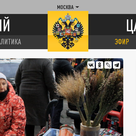
МОСКВА
ИЙ
Ц
АЛИТИКА
ЭФИР