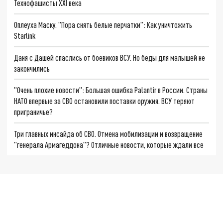
Технофашисты XXI века
Оплеуха Маску. "Пора снять белые перчатки": Как уничтожить
Starlink
Даня с Дашей спаслись от боевиков ВСУ. Но беды для малышей не
закончились
"Очень плохие новости": Большая ошибка Palantir в России. Страны
НАТО впервые за СВО остановили поставки оружия. ВСУ теряют
приграничье?
Три главных инсайда об СВО. Отмена мобилизации и возвращение
"генерала Армагеддона"? Отличные новости, которые ждали все