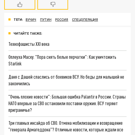
ТЕГИ:
ВУЧИЧ
ПУТИН
РОССИЯ
СПЕЦОПЕРАЦИЯ
ЧИТАЙТЕ ТАКЖЕ:
Технофашисты XXI века
Оплеуха Маску. "Пора снять белые перчатки": Как уничтожить
Starlink
Даня с Дашей спаслись от боевиков ВСУ. Но беды для малышей не
закончились
"Очень плохие новости": Большая ошибка Palantir в России. Страны
НАТО впервые за СВО остановили поставки оружия. ВСУ теряют
приграничье?
Три главных инсайда об СВО. Отмена мобилизации и возвращение
"генерала Армагеддона"? Отличные новости, которые ждали все