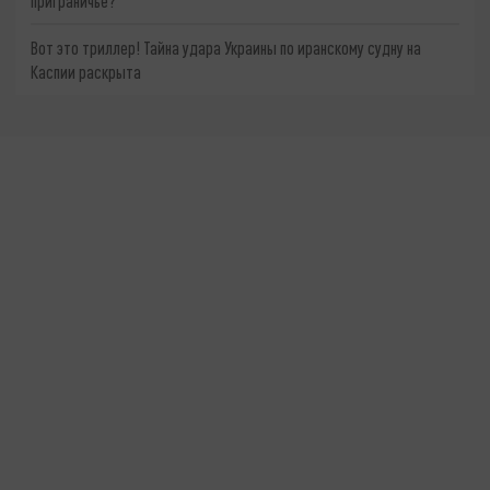
приграничье?
Вот это триллер! Тайна удара Украины по иранскому судну на
Каспии раскрыта