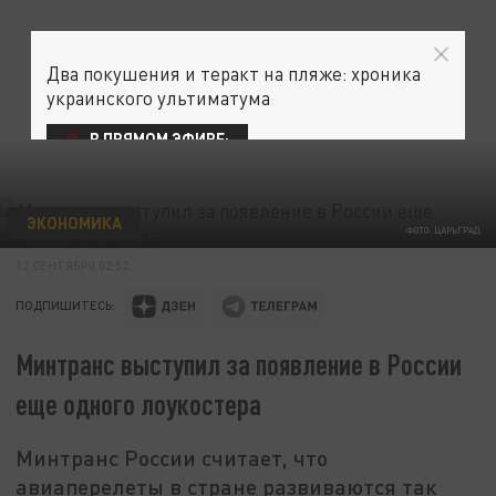
Два покушения и теракт на пляже: хроника
украинского ультиматума
В ПРЯМОМ ЭФИРЕ:
ЭКОНОМИКА
ФОТО: ЦАРЬГРАД
12 СЕНТЯБРЯ 02:52
ПОДПИШИТЕСЬ:
Минтранс выступил за появление в России
еще одного лоукостера
Минтранс России считает, что
авиаперелеты в стране развиваются так