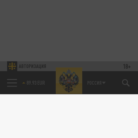
18+
АВТОРИЗАЦИЯ
89.93 EUR
РОССИЯ