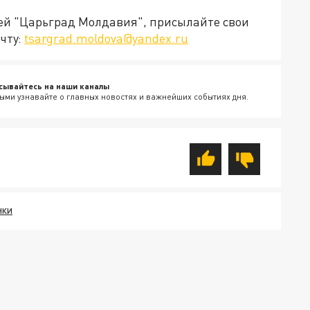
ией "Царьград Молдавия", присылайте свои
чту:
tsargrad.moldova@yandex.ru
сывайтесь на наши каналы
ыми узнавайте о главных новостях и важнейших событиях дня.
НКИ