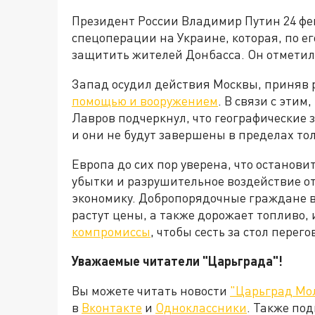
Президент России Владимир Путин 24 фев
спецоперации на Украине, которая, по е
защитить жителей Донбасса. Он отметил, 
Запад осудил действия Москвы, приняв
помощью и вооружением
. В связи с эти
Лавров подчеркнул, что географические
и они не будут завершены в пределах то
Европа до сих пор уверена, что останови
убытки и разрушительное воздействие о
экономику. Добропорядочные граждане в
растут цены, а также дорожает топливо, 
компромиссы
, чтобы сесть за стол пере
Уважаемые читатели "Царьграда"!
Вы можете читать новости
"Царьград Мо
в
Вконтакте
и
Одноклассники
. Также по