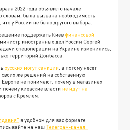
раля 2022 года объявил о начале
го словам, была вызвана необходимость
что у России не было другого выбора.
 решение поддержать Киев
финансовой
м, министр иностранных дел России Сергей
 задачи спецоперации на Украине изменились,
лько территорий Донбасса.
ть
русских могут санкции
, а потому несет
т своих же решений на собственную
 Европе не понимают, почему в магазинах
и почему киевские власти
не идут на
говоров с Кремлем.
лдавия"
в удобном для вас формате
дписывайте на наш
Телеграм-канал.