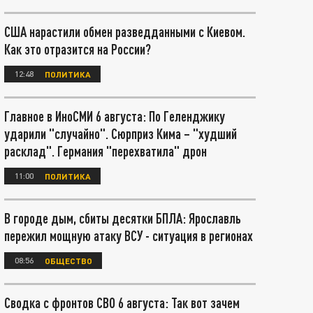
США нарастили обмен разведданными с Киевом.
Как это отразится на России?
12:48
ПОЛИТИКА
Главное в ИноСМИ 6 августа: По Геленджику
ударили "случайно". Сюрприз Кима – "худший
расклад". Германия "перехватила" дрон
11:00
ПОЛИТИКА
В городе дым, сбиты десятки БПЛА: Ярославль
пережил мощную атаку ВСУ - ситуация в регионах
08:56
ОБЩЕСТВО
Сводка с фронтов СВО 6 августа: Так вот зачем