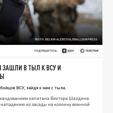
ФОТО: BELKIN ALEXEY/GLOBALLOOKPRESS
ПОДПИШИТЕСЬ:
 ЗАШЛИ В ТЫЛ К ВСУ И
НЫ
ойцов ВСУ, зайдя к ним с тыла.
омандованием капитана Виктора Шалдина
к нападению из засады на колонну военной