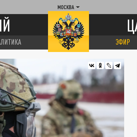
МОСКВА
ИЙ
Ц
АЛИТИКА
ЭФИР