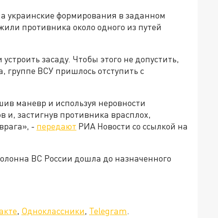
ла украинские формирования в заданном
жили противника около одного из путей
строить засаду. Чтобы этого не допустить,
, группе ВСУ пришлось отступить с
шив маневр и используя неровности
в и, застигнув противника врасплох,
врага», -
передают
РИА Новости со ссылкой на
олонна ВС России дошла до назначенного
акте
,
Одноклассники
,
Telegram
.