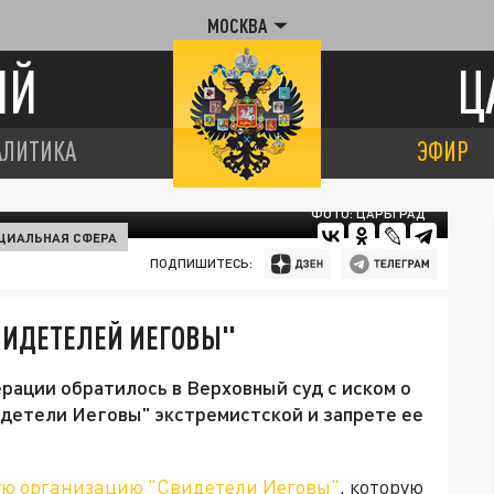
МОСКВА
ИЙ
Ц
АЛИТИКА
ЭФИР
ФОТО: ЦАРЬГРАД
ЦИАЛЬНАЯ СФЕРА
ПОДПИШИТЕСЬ:
ВИДЕТЕЛЕЙ ИЕГОВЫ"
ации обратилось в Верховный суд с иском о
идетели Иеговы" экстремистской и запрете ее
ую организацию "Свидетели Иеговы"
, которую