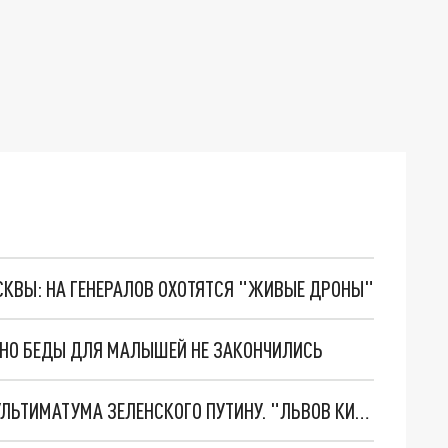
ОСКВЫ: НА ГЕНЕРАЛОВ ОХОТЯТСЯ "ЖИВЫЕ ДРОНЫ"
. НО БЕДЫ ДЛЯ МАЛЫШЕЙ НЕ ЗАКОНЧИЛИСЬ
НОВОЕ МАСШТАБНЕЙШЕЕ НАСТУПЛЕНИЕ. ТРИ УЛЬТИМАТУМА ЗЕЛЕНСКОГО ПУТИНУ. "ЛЬВОВ КИМА" ПОСТАВЯТ НА ПВО? ГЛОБАЛЬНЫЙ ПРОРЫВ ПОД ЗАПОРОЖЬЕМ