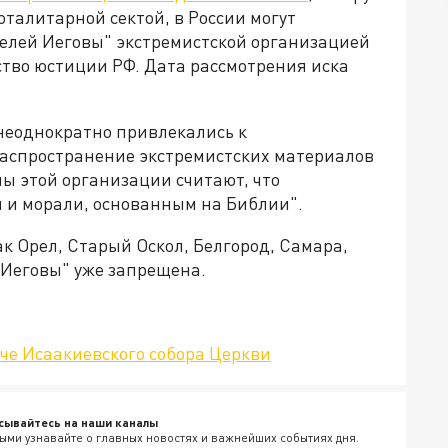
оталитарной сектой, в России могут
телей Иеговы" экстремистской организацией
ство юстиции РФ. Дата рассмотрения иска
неоднократно привлекались к
аспространение экстремистских материалов
ны этой организации считают, что
м и морали, основанным на Библии".
ак Орел, Старый Оскол, Белгород, Самара,
 Иеговы" уже запрещена.
че Исаакиевского собора Церкви
сывайтесь на наши каналы
ыми узнавайте о главных новостях и важнейших событиях дня.