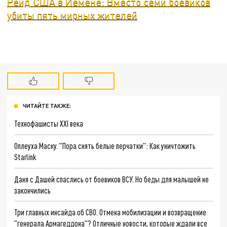
Рейд США в Йемене: Вместо семи боевиков
убиты пять мирных жителей
ЧИТАЙТЕ ТАКЖЕ:
Технофашисты XXI века
Оплеуха Маску. "Пора снять белые перчатки": Как уничтожить
Starlink
Даня с Дашей спаслись от боевиков ВСУ. Но беды для малышей не
закончились
Три главных инсайда об СВО. Отмена мобилизации и возвращение
"генерала Армагеддона"? Отличные новости, которые ждали все