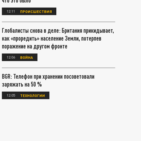
что это было
12:11
ПРОИСШЕСТВИЯ
Глобалисты снова в деле: Британия прикидывает,
как «проредить» население Земли, потерпев
поражение на другом фронте
12:06
ВОЙНА
BGR: Телефон при хранении посоветовали
заряжать на 50 %
12:05
ТЕХНОЛОГИИ