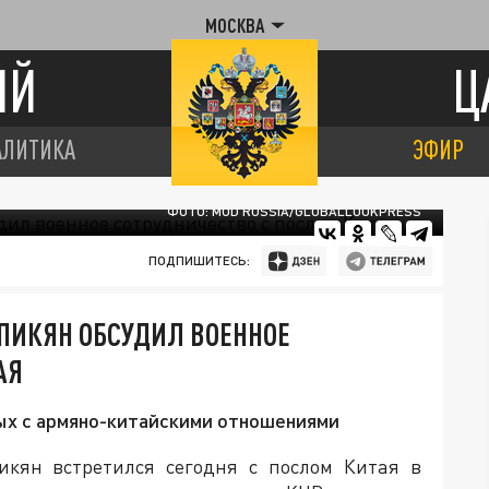
МОСКВА
ИЙ
Ц
АЛИТИКА
ЭФИР
ФОТО: MOD RUSSIA/GLOBALLOOKPRESS
ПОДПИШИТЕСЬ:
ПИКЯН ОБСУДИЛ ВОЕННОЕ
АЯ
ных с армяно-китайскими отношениями
кян встретился сегодня с послом Китая в