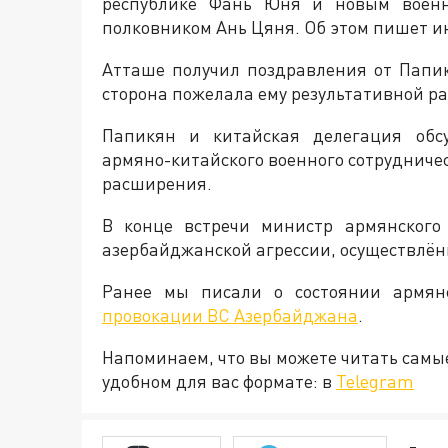
республике Фань Юня и новым военн
полковником Ань Цяня. Об этом пишет и
Атташе получил поздравления от Папи
сторона пожелала ему результативной р
Папикян и китайская делегация обс
армяно-китайского военного сотрудничес
расширения.
В конце встречи министр армянского
азербайджанской агрессии, осуществлённ
Ранее мы писали о состоянии армян
провокации ВС Азербайджана
.
Напоминаем, что вы можете читать самы
удобном для вас формате: в
Telegram