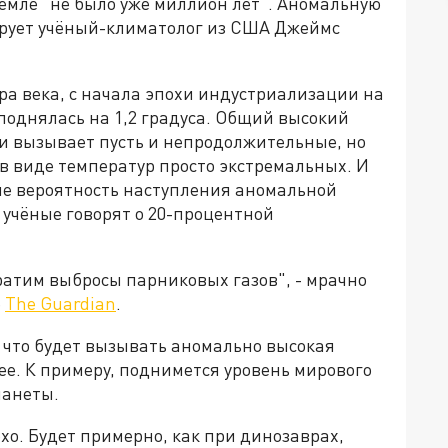
емле "не было уже миллион лет". Аномальную
ирует учёный-климатолог из США Джеймс
ора века, с начала эпохи индустриализации на
поднялась на 1,2 градуса. Общий высокий
 и вызывает пусть и непродолжительные, но
 виде температур просто экстремальных. И
ше вероятность наступления аномальной
 учёные говорят о 20-процентной
кратим выбросы парниковых газов", - мрачно
е
The Guardian
.
т что будет вызывать аномально высокая
ее. К примеру, поднимется уровень мирового
ланеты.
охо. Будет примерно, как при динозаврах,