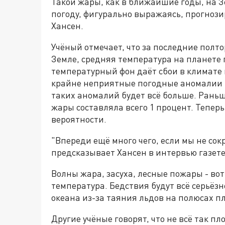
Такой жары, как в ближайшие годы, на З
погоду, фигурально выражаясь, прогноз
Хансен.
Учёный отмечает, что за последние полт
Земле, средняя температура на планете 
температурный фон даёт сбои в климате
крайне неприятные погодные аномалии в
таких аномалий будет всё больше. Рань
жары составляла всего 1 процент. Теперь
вероятности.
"Впереди ещё много чего, если мы не со
предсказывает Хансен в интервью газет
Волны жара, засуха, лесные пожары - во
температура. Бедствия будут всё серьёзн
океана из-за таяния льдов на полюсах п
Другие учёные говорят, что не всё так пл