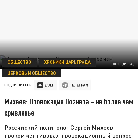
ОБЩЕСТВО
ХРОНИКИ ЦАРЬГРАДА
ФОТО: ЦАРЬГРАД
ЦЕРКОВЬ И ОБЩЕСТВО
17 МАЯ 00:15
ПОДПИШИТЕСЬ:
Михеев: Провокация Познера – не более чем
кривлянье
Российский политолог Сергей Михеев
прокомментировал провокационный вопрос