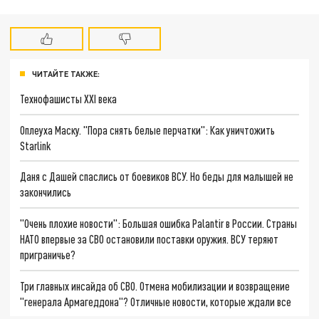
ЧИТАЙТЕ ТАКЖЕ:
Технофашисты XXI века
Оплеуха Маску. "Пора снять белые перчатки": Как уничтожить
Starlink
Даня с Дашей спаслись от боевиков ВСУ. Но беды для малышей не
закончились
"Очень плохие новости": Большая ошибка Palantir в России. Страны
НАТО впервые за СВО остановили поставки оружия. ВСУ теряют
приграничье?
Три главных инсайда об СВО. Отмена мобилизации и возвращение
"генерала Армагеддона"? Отличные новости, которые ждали все