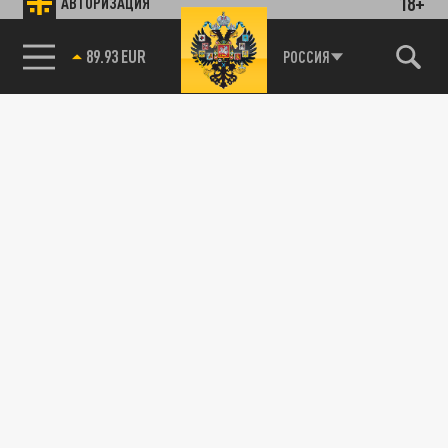
18+
АВТОРИЗАЦИЯ
89.93 EUR
РОССИЯ
115093, г. Москва, переулок Партийный,
д.1, к.57, стр.3, эт.1, пом.I, ком.45
Тел.:
+7 (495) 374-77-73
info@tsargrad.tv