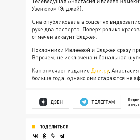
Телеведущая Анастасия Ивлеева намекну
Узенюком (Элджей).
Она опубликовала в соцсетях видеозапис
руке два паспорта. Поверх ролика красо
отмечен аккаунт Элджея.
Поклонники Ивлеевой и Элджея сразу пре
Впрочем, не исключена и банальная шутк
Как отмечает издание
Дни.ру
, Анастасия
больше года, однако они стараются не а
Подпи
ДЗЕН
ТЕЛЕГРАМ
и перв
ПОДЕЛИТЬСЯ: