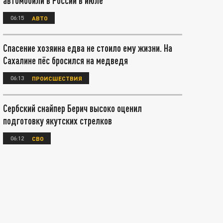
автомобили в России в июле
06:15
АВТО
Спасение хозяина едва не стоило ему жизни. На
Сахалине пёс бросился на медведя
06:13
ПРОИСШЕСТВИЯ
Сербский снайпер Берич высоко оценил
подготовку якутских стрелков
06:12
СВО