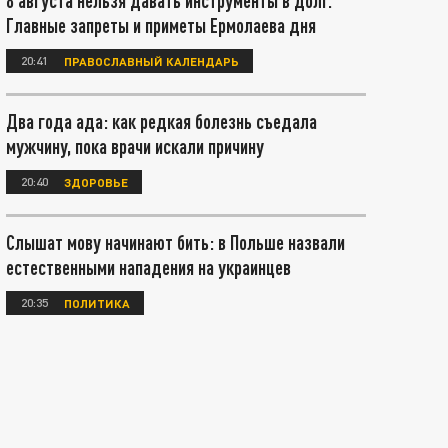
8 августа нельзя давать инструменты в долг.
Главные запреты и приметы Ермолаева дня
20:41
ПРАВОСЛАВНЫЙ КАЛЕНДАРЬ
Два года ада: как редкая болезнь съедала
мужчину, пока врачи искали причину
20:40
ЗДОРОВЬЕ
Слышат мову начинают бить: в Польше назвали
естественными нападения на украинцев
20:35
ПОЛИТИКА