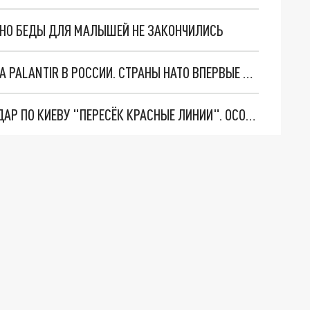
. НО БЕДЫ ДЛЯ МАЛЫШЕЙ НЕ ЗАКОНЧИЛИСЬ
"ОЧЕНЬ ПЛОХИЕ НОВОСТИ": БОЛЬШАЯ ОШИБКА PALANTIR В РОССИИ. СТРАНЫ НАТО ВПЕРВЫЕ ЗА СВО ОСТАНОВИЛИ ПОСТАВКИ ОРУЖИЯ. ВСУ ТЕРЯЮТ ПРИГРАНИЧЬЕ?
"ТЕРПЕНИЕ ПУТИНА ЛОПНУЛО". РЕКОРДНЫЙ УДАР ПО КИЕВУ "ПЕРЕСЁК КРАСНЫЕ ЛИНИИ". ОСОБЫЕ СПЕЦЫ КНДР НА ЛБС? ТАЙНЫЕ ПЕРЕГОВОРЫ ЕВРОПЫ И МОСКВЫ