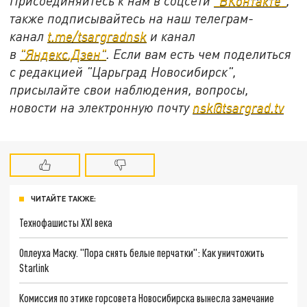
Присоединяйтесь к нам в соцсети
"
ВКонтакте
"
,
также подписывайтесь на наш телеграм-
канал
t.me/tsargradnsk
и канал
в
"
Яндекс.Дзен
"
. Если вам есть чем поделиться
с редакцией "Царьград Новосибирск",
присылайте свои наблюдения, вопросы,
новости на электронную почту
nsk@tsargrad.tv
ЧИТАЙТЕ ТАКЖЕ:
Технофашисты XXI века
Оплеуха Маску. "Пора снять белые перчатки": Как уничтожить
Starlink
Комиссия по этике горсовета Новосибирска вынесла замечание