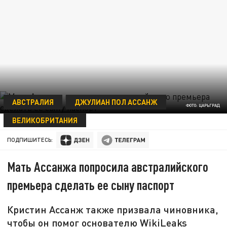
АВСТРАЛИЯ
ДЖУЛИАН ПОЛ АССАНЖ
ФОТО: ЦАРЬГРАД
ВЕЛИКОБРИТАНИЯ
20 МАЯ 10:50
ПОДПИШИТЕСЬ:
Мать Ассанжа попросила австралийского
премьера сделать ее сыну паспорт
Кристин Ассанж также призвала чиновника,
чтобы он помог основателю WikiLeaks