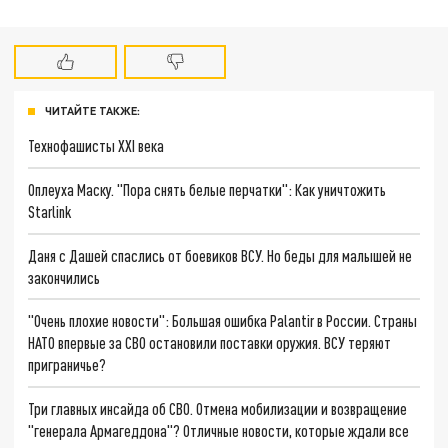
ЧИТАЙТЕ ТАКЖЕ:
Технофашисты XXI века
Оплеуха Маску. "Пора снять белые перчатки": Как уничтожить
Starlink
Даня с Дашей спаслись от боевиков ВСУ. Но беды для малышей не
закончились
"Очень плохие новости": Большая ошибка Palantir в России. Страны
НАТО впервые за СВО остановили поставки оружия. ВСУ теряют
приграничье?
Три главных инсайда об СВО. Отмена мобилизации и возвращение
"генерала Армагеддона"? Отличные новости, которые ждали все