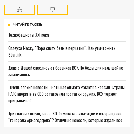
ЧИТАЙТЕ ТАКЖЕ:
Технофашисты XXI века
Оплеуха Маску. "Пора снять белые перчатки": Как уничтожить
Starlink
Даня с Дашей спаслись от боевиков ВСУ. Но беды для малышей не
закончились
"Очень плохие новости": Большая ошибка Palantir в России. Страны
НАТО впервые за СВО остановили поставки оружия. ВСУ теряют
приграничье?
Три главных инсайда об СВО. Отмена мобилизации и возвращение
"генерала Армагеддона"? Отличные новости, которые ждали все