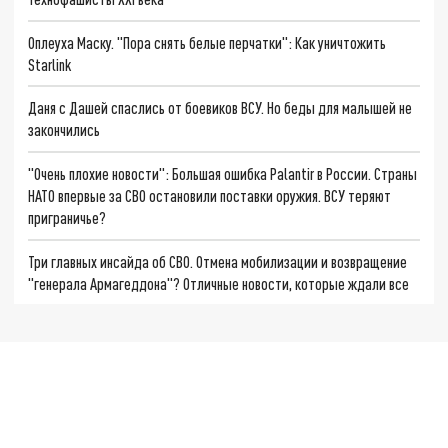
Оплеуха Маску. "Пора снять белые перчатки": Как уничтожить
Starlink
Даня с Дашей спаслись от боевиков ВСУ. Но беды для малышей не
закончились
"Очень плохие новости": Большая ошибка Palantir в России. Страны
НАТО впервые за СВО остановили поставки оружия. ВСУ теряют
приграничье?
Три главных инсайда об СВО. Отмена мобилизации и возвращение
"генерала Армагеддона"? Отличные новости, которые ждали все