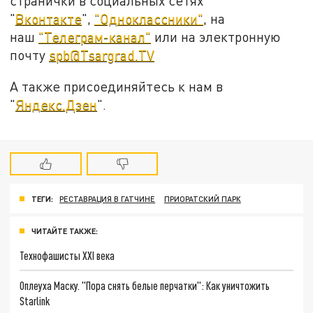
странички в социальных сетях
"
Вконтакте
",
"Одноклассники"
, на
наш
"Телеграм-канал"
или на электронную
почту
spb@Tsargrad.TV
А также присоединяйтесь к нам в
"
Яндекс.Дзен
".
ТЕГИ:
РЕСТАВРАЦИЯ В ГАТЧИНЕ
ПРИОРАТСКИЙ ПАРК
ЧИТАЙТЕ ТАКЖЕ:
Технофашисты XXI века
Оплеуха Маску. "Пора снять белые перчатки": Как уничтожить
Starlink