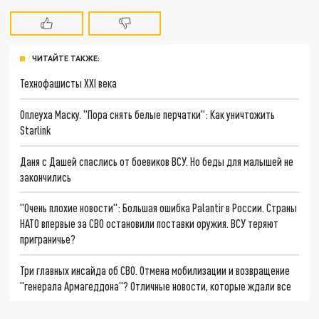
ЧИТАЙТЕ ТАКЖЕ:
Технофашисты XXI века
Оплеуха Маску. "Пора снять белые перчатки": Как уничтожить
Starlink
Даня с Дашей спаслись от боевиков ВСУ. Но беды для малышей не
закончились
"Очень плохие новости": Большая ошибка Palantir в России. Страны
НАТО впервые за СВО остановили поставки оружия. ВСУ теряют
приграничье?
Три главных инсайда об СВО. Отмена мобилизации и возвращение
"генерала Армагеддона"? Отличные новости, которые ждали все