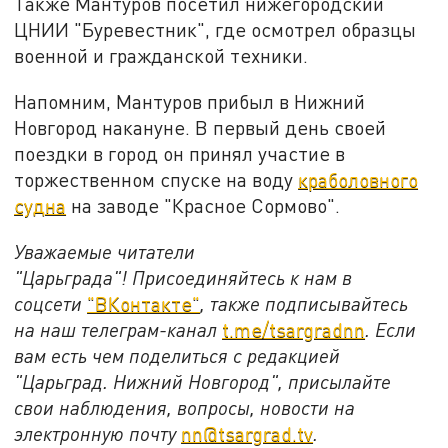
Также Мантуров посетил нижегородский
ЦНИИ "Буревестник", где осмотрел образцы
военной и гражданской техники.
Напомним, Мантуров прибыл в Нижний
Новгород накануне. В первый день своей
поездки в город он принял участие в
торжественном спуске на воду
краболовного
судна
на заводе "Красное Сормово".
Уважаемые читатели
"Царьграда"!
Присоединяйтесь к нам в
соцсети
"ВКонтакте"
, также подписывайтесь
на наш телеграм-канал
t.me/tsargradnn
. Если
вам есть чем поделиться с редакцией
"Царьград. Нижний Новгород", присылайте
свои наблюдения, вопросы, новости на
электронную почту
nn@tsargrad.tv
.