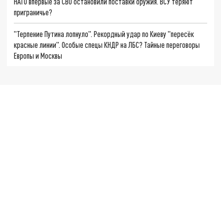
НАТО впервые за СВО остановили поставки оружия. ВСУ теряют
приграничье?
"Терпение Путина лопнуло". Рекордный удар по Киеву "пересёк
красные линии". Особые спецы КНДР на ЛБС? Тайные переговоры
Европы и Москвы