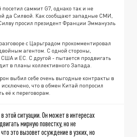
посетил саммит G7, однако так и не
ой да Силвой. Как сообщают западные СМИ,
а Силву просил президент Франции Эммануэль
разговоре с Царьградом прокомментировал
 двойным агентом. С одной стороны,
 США и ЕС. С другой - пытается продвигать
дит в планы коллективного Запада.
рон выбил себе очень выгодные контракты в
е исключено, что в обмен Китай попросил
ь её к переговорам.
 этой ситуации. Он может в интересах
двигать мирную повестку, но не
что это вызовет осуждение в узких, но