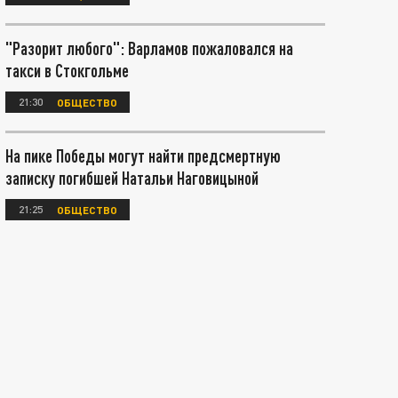
"Разорит любого": Варламов пожаловался на
такси в Стокгольме
21:30
ОБЩЕСТВО
На пике Победы могут найти предсмертную
записку погибшей Натальи Наговицыной
21:25
ОБЩЕСТВО