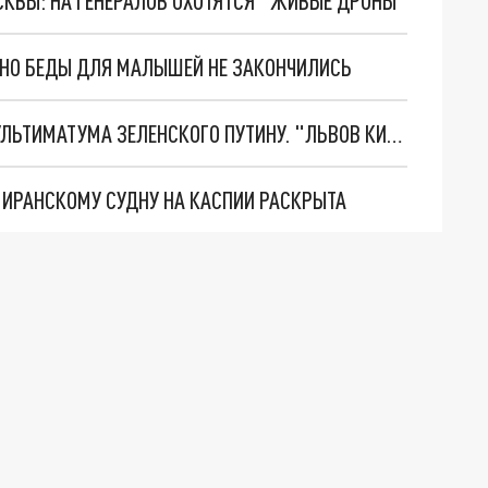
ОСКВЫ: НА ГЕНЕРАЛОВ ОХОТЯТСЯ "ЖИВЫЕ ДРОНЫ"
. НО БЕДЫ ДЛЯ МАЛЫШЕЙ НЕ ЗАКОНЧИЛИСЬ
НОВОЕ МАСШТАБНЕЙШЕЕ НАСТУПЛЕНИЕ. ТРИ УЛЬТИМАТУМА ЗЕЛЕНСКОГО ПУТИНУ. "ЛЬВОВ КИМА" ПОСТАВЯТ НА ПВО? ГЛОБАЛЬНЫЙ ПРОРЫВ ПОД ЗАПОРОЖЬЕМ
О ИРАНСКОМУ СУДНУ НА КАСПИИ РАСКРЫТА