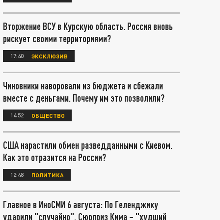
Вторжение ВСУ в Курскую область. Россия вновь
рискует своими территориями?
17:40
ЭКСКЛЮЗИВ
Чиновники наворовали из бюджета и сбежали
вместе с деньгами. Почему им это позволили?
14:52
ОБЩЕСТВО
США нарастили обмен разведданными с Киевом.
Как это отразится на России?
12:48
ПОЛИТИКА
Главное в ИноСМИ 6 августа: По Геленджику
ударили "случайно". Сюрприз Кима – "худший