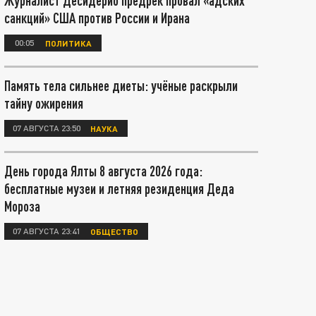
Журналист Десидерио предрёк провал «адских
санкций» США против России и Ирана
00:05
ПОЛИТИКА
Память тела сильнее диеты: учёные раскрыли
тайну ожирения
07 АВГУСТА 23:50
НАУКА
День города Ялты 8 августа 2026 года:
бесплатные музеи и летняя резиденция Деда
Мороза
07 АВГУСТА 23:41
ОБЩЕСТВО