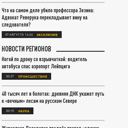
Что на самом деле убило профессора Зезина:
Адвокат Реверука перекладывает вину на
следователя?
07 АВГУСТА 14:24
ЭКСКЛЮЗИВ
НОВОСТИ РЕГИОНОВ
Ногой по дрону со взрывчаткой: водитель
автобуса спас аэропорт Лейпцига
00:27
ПРОИСШЕСТВИЯ
40 тысяч лет в болотах: древняя ДНК укажет путь
к «вечным» лесам на русском Севере
00:15
НАУКА