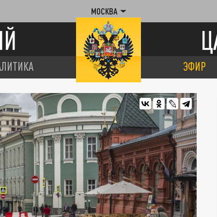
МОСКВА
ИЙ
Ц
АЛИТИКА
ЭФИР