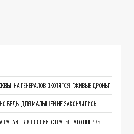
ОСКВЫ: НА ГЕНЕРАЛОВ ОХОТЯТСЯ "ЖИВЫЕ ДРОНЫ"
. НО БЕДЫ ДЛЯ МАЛЫШЕЙ НЕ ЗАКОНЧИЛИСЬ
"ОЧЕНЬ ПЛОХИЕ НОВОСТИ": БОЛЬШАЯ ОШИБКА PALANTIR В РОССИИ. СТРАНЫ НАТО ВПЕРВЫЕ ЗА СВО ОСТАНОВИЛИ ПОСТАВКИ ОРУЖИЯ. ВСУ ТЕРЯЮТ ПРИГРАНИЧЬЕ?