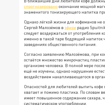
В ближайшие дни любители кофе должны 
спрогнозировано
окончание мощной магн
знаменитого тонизирующего напитка пр
Однако лёгкой жизни для кофеманов не 
Сергей Малозёмов в
эфире
радио Spuitnik
следует воздержаться от употребления к
именно в такой таре бодрящий напиток 
заведениях общественного питания.
Согласно заявлению Малозёмова, при ко
остаётся множество микрочастиц пласти
организме человека. В полной мере посл
ещё не изучены, однако нарушение есте
воздействием накапливающегося в орган
Опасностей для любителей выпить кофе п
хватает и помимо пластика. По словам в
имеет повышенное содержание сахара, ч
систематическом употреблении.