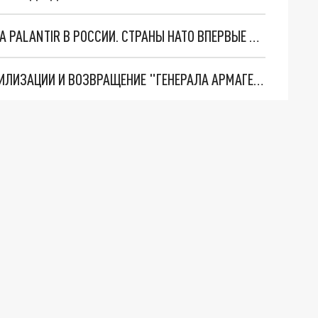
"ОЧЕНЬ ПЛОХИЕ НОВОСТИ": БОЛЬШАЯ ОШИБКА PALANTIR В РОССИИ. СТРАНЫ НАТО ВПЕРВЫЕ ЗА СВО ОСТАНОВИЛИ ПОСТАВКИ ОРУЖИЯ. ВСУ ТЕРЯЮТ ПРИГРАНИЧЬЕ?
ТРИ ГЛАВНЫХ ИНСАЙДА ОБ СВО. ОТМЕНА МОБИЛИЗАЦИИ И ВОЗВРАЩЕНИЕ "ГЕНЕРАЛА АРМАГЕДДОНА"? ОТЛИЧНЫЕ НОВОСТИ, КОТОРЫЕ ЖДАЛИ ВСЕ