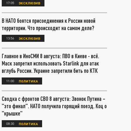
17:05
ЭКСКЛЮЗИВ
В НАТО боятся присоединения к России новой
территории. Что происходит на самом деле?
13:56
ЭКСКЛЮЗИВ
Главное в ИноСМИ 8 августа: ПВО в Киеве - всё.
Маск запретил использовать Starlink для атак
вглубь России. Украине запретили бить по КТК
11:00
ПОЛИТИКА
Сводка с фронтов СВО 8 августа: Звонок Путина –
"это финал". НАТО получила горящий поезд. Коц о
"крышке"
08:30
ПОЛИТИКА