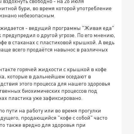
вздохнуть свободно - на 26 июля
итной бури, во время которой употребление
изнано небезопасным.
ожидается - ведущий программы "Живая еда"
 предупредил о другой угрозе. По его мнению,
офе в стаканах с пластиковой крышкой. А ведь
чаще всего продаётся навынос в различных
нтакте горячей жидкости с крышкой в кофе
ка, которые в дальнейшем оседают в
едствия этого процесса для нашего здоровья
ственных биохимических процессов под
ах пластика уже зафиксировано.
о пути на работу или во время прогулки
едущего, продающийся "кофе с собой" часто
то также вредно для здоровья при