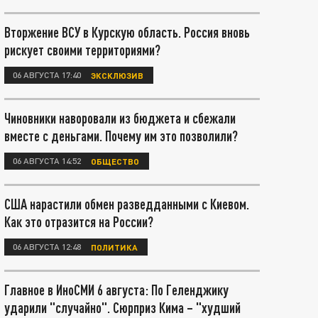
Вторжение ВСУ в Курскую область. Россия вновь
рискует своими территориями?
06 АВГУСТА 17:40
ЭКСКЛЮЗИВ
Чиновники наворовали из бюджета и сбежали
вместе с деньгами. Почему им это позволили?
06 АВГУСТА 14:52
ОБЩЕСТВО
США нарастили обмен разведданными с Киевом.
Как это отразится на России?
06 АВГУСТА 12:48
ПОЛИТИКА
Главное в ИноСМИ 6 августа: По Геленджику
ударили "случайно". Сюрприз Кима – "худший