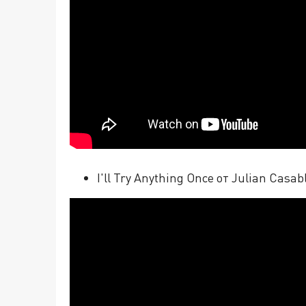
I'll Try Anything Once от Julian Casa