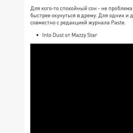
Для кого-то спокойный сон - не проблем
быстрее окунуться в дрему. Для одних и
совместно с редакцией журнала Paste.
Into Dust от Mazzy Star