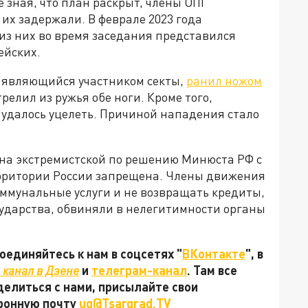
 зная, что план раскрыт, члены ОПГ
 их задержали. В феврале 2023 года
из них во время заседания представился
ейских.
, являющийся участником секты,
ранил ножом
трелил из ружья обе ноги. Кроме того,
у удалось уцелеть. Причиной нападения стало
на экстремистской по решению Минюста РФ с
территории России запрещена. Члены движения
оммунальные услуги и не возвращать кредиты,
сударства, обвиняли в нелегитимности органы
единяйтесь к нам в соцсетях "
ВКонтакте
", в
канал в Дзене
и
телеграм-канал
. Там все
делиться с нами, присылайте свои
тронную почту
ug@Tsargrad.TV