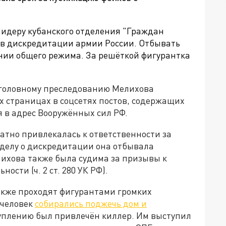
лидеру кубанского отделения "Граждан
в дискредитации армии России. Отбывать
нии общего режима. За решёткой фигурантка
 уголовному преследованию Мелихова
х страницах в соцсетях постов, содержащих
 в адрес Вооружённых сил РФ.
ратно привлекалась к ответственности за
делу о дискредитации она отбывала
елихова также была судима за призывы к
сти (ч. 2 ст. 280 УК РФ).
акже проходят фигурантами громких
 человек
собирались поджечь дом и
туплению был привлечён киллер. Им выступил