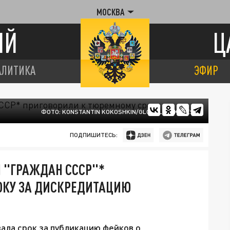
МОСКВА
ИЙ
Ц
АЛИТИКА
ЭФИР
ФОТО: KONSTANTIN KOKOSHKIN/GLOBALLOOKPRESS
ПОДПИШИТЕСЬ:
 "ГРАЖДАН СССР"*
ОКУ ЗА ДИСКРЕДИТАЦИЮ
ала срок за публикацию фейков о