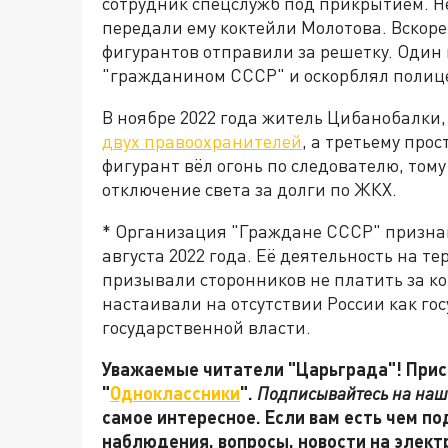
сотрудник спецслужб под прикрытием. Не
передали ему коктейли Молотова. Вскоре
фигурантов отправили за решетку. Один 
"гражданином СССР" и оскорблял полиц
В ноябре 2022 года житель Цибанобалки
двух правоохранителей
, а третьему прос
фигурант вёл огонь по следователю, том
отключение света за долги по ЖКХ.
* Организация "Граждане СССР" призна
августа 2022 года. Её деятельность на 
призывали сторонников не платить за к
настаивали на отсутствии России как го
государственной власти.
Уважаемые читатели "Царьграда"! Присо
"
Одноклассники
".
Подписывайтесь на наш
самое интересное. Если вам есть чем по
наблюдения, вопросы, новости на элек