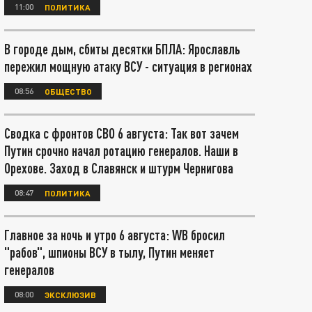
11:00
ПОЛИТИКА
В городе дым, сбиты десятки БПЛА: Ярославль
пережил мощную атаку ВСУ - ситуация в регионах
08:56
ОБЩЕСТВО
Сводка с фронтов СВО 6 августа: Так вот зачем
Путин срочно начал ротацию генералов. Наши в
Орехове. Заход в Славянск и штурм Чернигова
08:47
ПОЛИТИКА
Главное за ночь и утро 6 августа: WB бросил
"рабов", шпионы ВСУ в тылу, Путин меняет
генералов
08:00
ЭКСКЛЮЗИВ