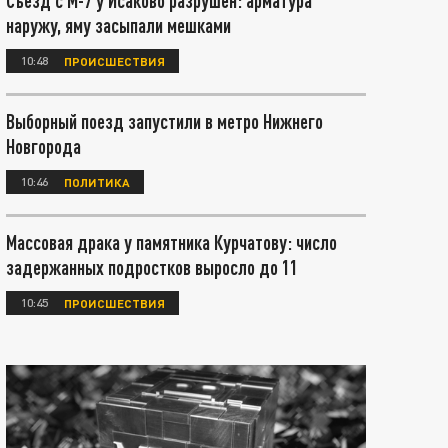
Съезд с М-7 у Исаково разрушен: арматура
наружу, яму засыпали мешками
10:48
ПРОИСШЕСТВИЯ
Выборный поезд запустили в метро Нижнего
Новгорода
10:46
ПОЛИТИКА
Массовая драка у памятника Курчатову: число
задержанных подростков выросло до 11
10:45
ПРОИСШЕСТВИЯ