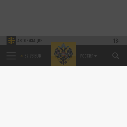
18+
АВТОРИЗАЦИЯ
89.93 EUR
РОССИЯ