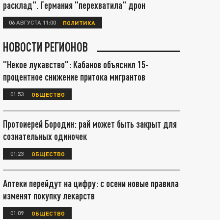
расклад". Германия "перехватила" дрон
06 АВГУСТА 11:00
ПОЛИТИКА
НОВОСТИ РЕГИОНОВ
"Некое лукавство": Кабанов объяснил 15-
процентное снижение притока мигрантов
01:53
ОБЩЕСТВО
Протоиерей Бородин: рай может быть закрыт для
сознательных одиночек
01:23
ОБЩЕСТВО
Аптеки перейдут на цифру: с осени новые правила
изменят покупку лекарств
01:09
ОБЩЕСТВО