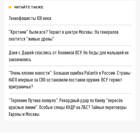
ЧИТАЙТЕ ТАКЖЕ:
Технофашисты XXI века
"Кротами" были все? Теракт в центре Москвы: На генералов
охотятся "живые дроны"
Даня с Дашей спаслись от боевиков ВСУ. Но беды для малышей не
закончились
"Очень плохие новости": Большая ошибка Palantir в России. Страны
НАТО впервые за СВО остановили поставки оружия. ВСУ теряют
приграничье?
"Терпение Путина лопнуло". Рекордный удар по Киеву "пересёк
красные линии". Особые спецы КНДР на ЛБС? Тайные переговоры
Европы и Москвы