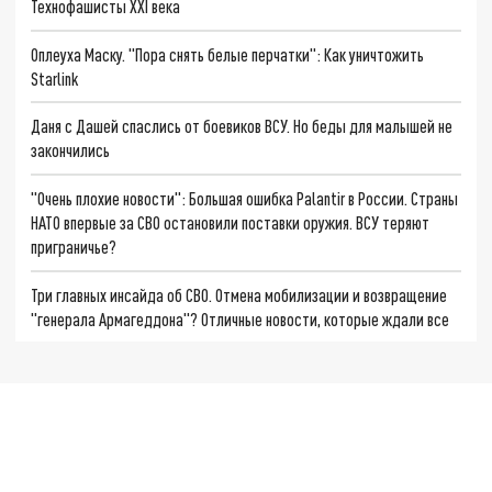
Технофашисты XXI века
Оплеуха Маску. "Пора снять белые перчатки": Как уничтожить
Starlink
Даня с Дашей спаслись от боевиков ВСУ. Но беды для малышей не
закончились
"Очень плохие новости": Большая ошибка Palantir в России. Страны
НАТО впервые за СВО остановили поставки оружия. ВСУ теряют
приграничье?
Три главных инсайда об СВО. Отмена мобилизации и возвращение
"генерала Армагеддона"? Отличные новости, которые ждали все