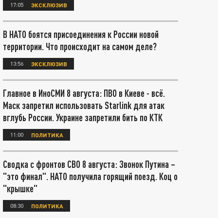
17:05
ЭКСКЛЮЗИВ
В НАТО боятся присоединения к России новой
территории. Что происходит на самом деле?
13:56
ЭКСКЛЮЗИВ
Главное в ИноСМИ 8 августа: ПВО в Киеве - всё.
Маск запретил использовать Starlink для атак
вглубь России. Украине запретили бить по КТК
11:00
ПОЛИТИКА
Сводка с фронтов СВО 8 августа: Звонок Путина –
"это финал". НАТО получила горящий поезд. Коц о
"крышке"
08:30
ПОЛИТИКА