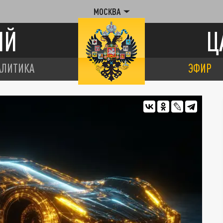
МОСКВА
ИЙ
Ц
АЛИТИКА
ЭФИР