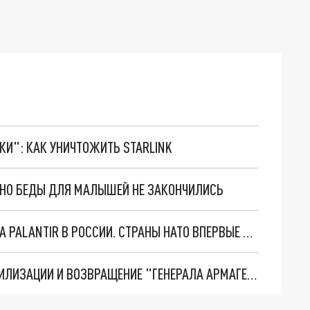
ТКИ": КАК УНИЧТОЖИТЬ STARLINK
. НО БЕДЫ ДЛЯ МАЛЫШЕЙ НЕ ЗАКОНЧИЛИСЬ
"ОЧЕНЬ ПЛОХИЕ НОВОСТИ": БОЛЬШАЯ ОШИБКА PALANTIR В РОССИИ. СТРАНЫ НАТО ВПЕРВЫЕ ЗА СВО ОСТАНОВИЛИ ПОСТАВКИ ОРУЖИЯ. ВСУ ТЕРЯЮТ ПРИГРАНИЧЬЕ?
ТРИ ГЛАВНЫХ ИНСАЙДА ОБ СВО. ОТМЕНА МОБИЛИЗАЦИИ И ВОЗВРАЩЕНИЕ "ГЕНЕРАЛА АРМАГЕДДОНА"? ОТЛИЧНЫЕ НОВОСТИ, КОТОРЫЕ ЖДАЛИ ВСЕ