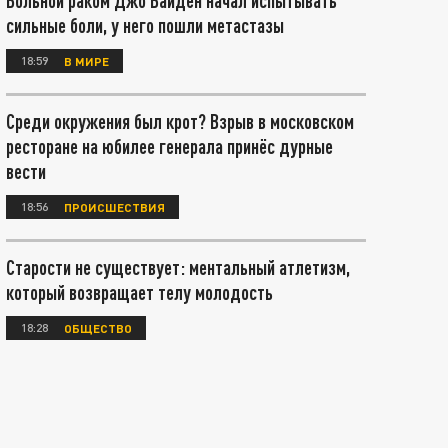
Больной раком Джо Байден начал испытывать
сильные боли, у него пошли метастазы
18:59
В МИРЕ
Среди окружения был крот? Взрыв в московском
ресторане на юбилее генерала принёс дурные
вести
18:56
ПРОИСШЕСТВИЯ
Старости не существует: ментальный атлетизм,
который возвращает телу молодость
18:28
ОБЩЕСТВО