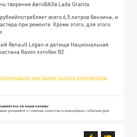
ичь творение АвтоВАЗв Lada Granta.
 рублейпотребляет всего 6,5 литров бензина, и
стера при ремонте. Кроме этого, для этого
и.
кий Renault Logan и детище Национальная
истана Ravon хэтчбек R2.
монтировано уже более тысячи километров
сывайтесь на наши каналы
ыми узнавайте о главных новостях и важнейших событиях дня.