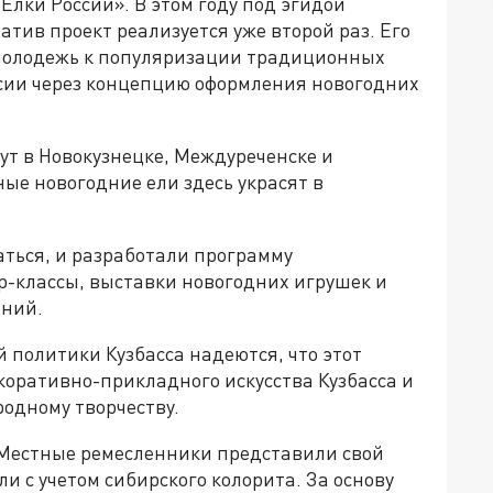
Елки России». В этом году под эгидой
тив проект реализуется уже второй раз. Его
 молодежь к популяризации традиционных
сии через концепцию оформления новогодних
дут в Новокузнецке, Междуреченске и
ые новогодние ели здесь украсят в
аться, и разработали программу
р-классы, выставки новогодних игрушек и
ений.
 политики Кузбасса надеются, что этот
коративно-прикладного искусства Кузбасса и
одному творчеству.
. Местные ремесленники представили свой
и с учетом сибирского колорита. За основу