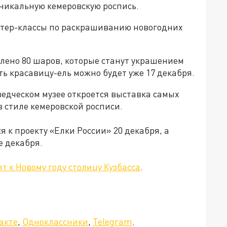
никальную кемеровскую роспись.
тер-классы по раскрашиванию новогодних
млено 80 шаров, которые станут украшением
ь красавицу-ель можно будет уже 17 декабря.
ведческом музее откроется выставка самых
 стиле кемеровской росписи.
 к проекту «Елки России» 20 декабря, а
е декабря.
ят к Новому году столицу Кузбасса
.
а»!
акте
,
Одноклассники
,
Telegram
.