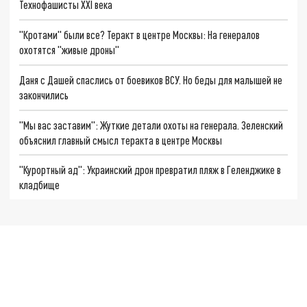
Технофашисты XXI века
"Кротами" были все? Теракт в центре Москвы: На генералов
охотятся "живые дроны"
Даня с Дашей спаслись от боевиков ВСУ. Но беды для малышей не
закончились
"Мы вас заставим": Жуткие детали охоты на генерала. Зеленский
объяснил главный смысл теракта в центре Москвы
"Курортный ад": Украинский дрон превратил пляж в Геленджике в
кладбище