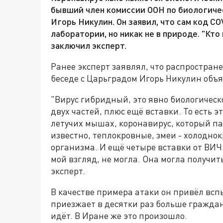
бывший член комиссии ООН по биологиче
Игорь Никулин. Он заявил, что сам код C
лаборатории, но никак не в природе. "Кто
заключил эксперт.
Ранее эксперт заявлял, что распростран
беседе с Царьградом Игорь Никулин объяс
"Вирус гибридный, это явно биологическо
двух частей, плюс ещё вставки. То есть 
летучих мышах, коронавирус, который па
известно, теплокровные, змеи - холодно
организма. И ещё четыре вставки от ВИЧ
мой взгляд, не могла. Она могла получит
эксперт.
В качестве примера атаки он привёл всп
приезжает в десятки раз больше граждан
идёт. В Иране же это произошло.