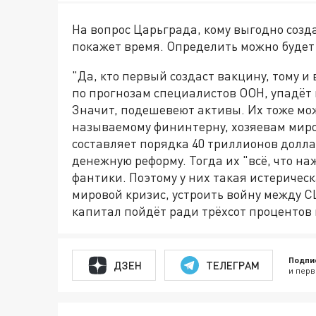
На вопрос Царьграда, кому выгодно созда
покажет время. Определить можно будет 
"Да, кто первый создаст вакцину, тому и
по прогнозам специалистов ООН, упадёт 
Значит, подешевеют активы. Их тоже можн
называемому фининтерну, хозяевам миро
составляет порядка 40 триллионов долла
денежную реформу. Тогда их "всё, что н
фантики. Поэтому у них такая истерическ
мировой кризис, устроить войну между 
капитал пойдёт ради трёхсот процентов 
Подпи
ДЗЕН
ТЕЛЕГРАМ
и перв