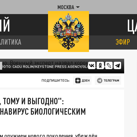
МОСКВА
ИЙ
Ц
АЛИТИКА
ЭФИР
ФОТО: CADU ROLIM/KEYSTONE PRESS AGENCY/GLOBALLOOKPRESS
ПОДПИШИТЕСЬ:
 ТОМУ И ВЫГОДНО":
ОНАВИРУС БИОЛОГИЧЕСКИМ
м оружием нового поколения, убеждён