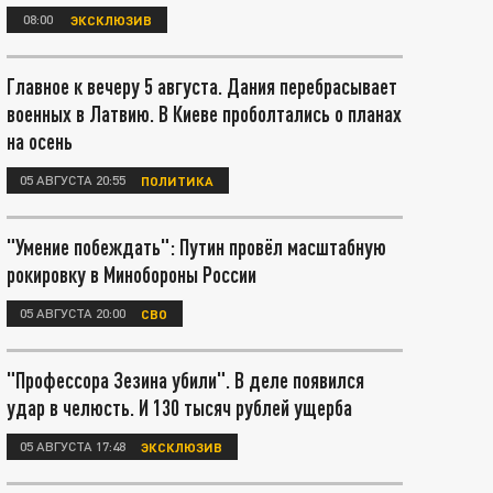
08:00
ЭКСКЛЮЗИВ
Главное к вечеру 5 августа. Дания перебрасывает
военных в Латвию. В Киеве проболтались о планах
на осень
05 АВГУСТА 20:55
ПОЛИТИКА
"Умение побеждать": Путин провёл масштабную
рокировку в Минобороны России
05 АВГУСТА 20:00
СВО
"Профессора Зезина убили". В деле появился
удар в челюсть. И 130 тысяч рублей ущерба
05 АВГУСТА 17:48
ЭКСКЛЮЗИВ