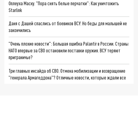
Оплеуха Маску. "Пора снять белые перчатки": Как уничтожить
Starlink
Даня с Дашей спаслись от боевиков ВСУ. Но беды для малышей не
закончились
"Очень плохие новости": Большая ошибка Palantir в России. Страны
НАТО впервые за СВО остановили поставки оружия. ВСУ теряют
приграничье?
Три главных инсайда об СВО. Отмена мобилизации и возвращение
"генерала Армагеддона"? Отличные новости, которые ждали все