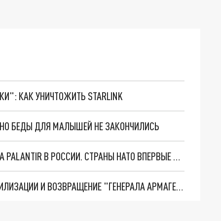
ТКИ": КАК УНИЧТОЖИТЬ STARLINK
. НО БЕДЫ ДЛЯ МАЛЫШЕЙ НЕ ЗАКОНЧИЛИСЬ
"ОЧЕНЬ ПЛОХИЕ НОВОСТИ": БОЛЬШАЯ ОШИБКА PALANTIR В РОССИИ. СТРАНЫ НАТО ВПЕРВЫЕ ЗА СВО ОСТАНОВИЛИ ПОСТАВКИ ОРУЖИЯ. ВСУ ТЕРЯЮТ ПРИГРАНИЧЬЕ?
ТРИ ГЛАВНЫХ ИНСАЙДА ОБ СВО. ОТМЕНА МОБИЛИЗАЦИИ И ВОЗВРАЩЕНИЕ "ГЕНЕРАЛА АРМАГЕДДОНА"? ОТЛИЧНЫЕ НОВОСТИ, КОТОРЫЕ ЖДАЛИ ВСЕ