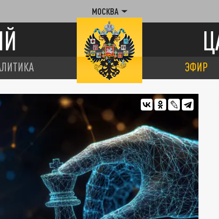
МОСКВА
ИЙ
Ц
АЛИТИКА
ЭФИР