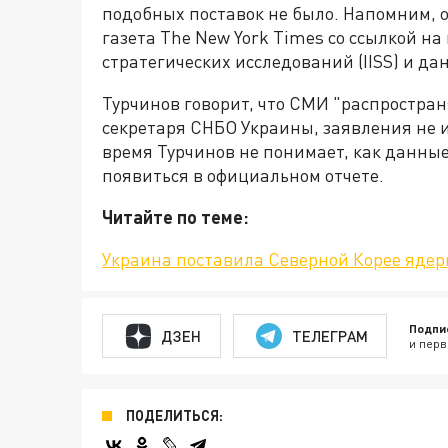
подобных поставок не было. Напомним, 
газета The New York Times со ссылкой н
стратегических исследований (IISS) и д
Турчинов говорит, что СМИ "распростр
секретаря СНБО Украины, заявления не и
время Турчинов не понимает, как данные
появиться в официальном отчете.
Читайте по теме:
Украина поставила Северной Корее ядер
Подпи
ДЗЕН
ТЕЛЕГРАМ
и перв
ПОДЕЛИТЬСЯ: