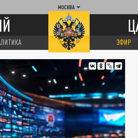
МОСКВА
ИЙ
Ц
АЛИТИКА
ЭФИР