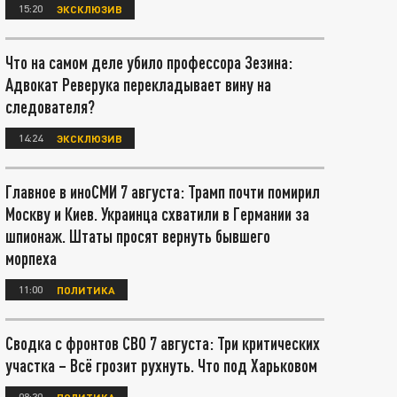
15:20
ЭКСКЛЮЗИВ
Что на самом деле убило профессора Зезина:
Адвокат Реверука перекладывает вину на
следователя?
14:24
ЭКСКЛЮЗИВ
Главное в иноСМИ 7 августа: Трамп почти помирил
Москву и Киев. Украинца схватили в Германии за
шпионаж. Штаты просят вернуть бывшего
морпеха
11:00
ПОЛИТИКА
Сводка с фронтов СВО 7 августа: Три критических
участка – Всё грозит рухнуть. Что под Харьковом
08:30
ПОЛИТИКА