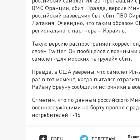
российский самолет Ил-20, пропавший с 
ВМС Франции, сбит. Правда, версия Мин
российский разведчик был сбит ПВО Сир
Латакия. Очевидно, что таким образом 
регионального партнера – Израиль.
Такую версию распространяет корреспон
своем Twitter. Он пообщался с военными
самолет «для морских патрулей» сбит.
Правда, в США уверены, что самолет Ил-
раз в тот момент, когда пытался отрази
Райану Брауну сообщили источники в во
Отметим, что по данным российского Мин
военнослужащими на борту пропал с рад
истребителей F-16.
Подпи
ДЗЕН
ТЕЛЕГРАМ