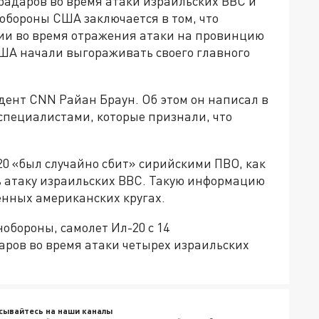
радаров во время атаки израильских ВВС и
обороны США заключается в том, что
ии во время отражения атаки на провинцию
США начали выгораживать своего главного
дент CNN Райан Браун. Об этом он написал в
 специалистами, которые признали, что
20 «был случайно сбит» сирийскими ПВО, как
ть атаку израильских ВВС. Такую информацию
енных американских кругах.
обороны, самолет Ил-20 с 14
аров во время атаки четырех израильских
сывайтесь на наши каналы